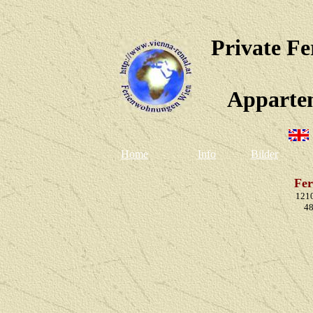
Private F
Apparte
Home
Info
Bilder
Fe
1210
48